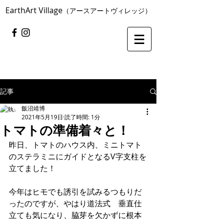
​EarthArt Village
（アースアートヴィレッジ）
記事
飯沼靖博
2021年5月19日
読了時間: 1分
トマトの準備着々と！
昨日、トマトのハウス内、ミニトマト
のステラミニにガイドとなるV字支柱を
立てました！
今年はヒモでも誘引を試みるつもりだ
ったのですが、やはり道法式　垂直仕
立ても気になり、脇芽を欠かずに根本