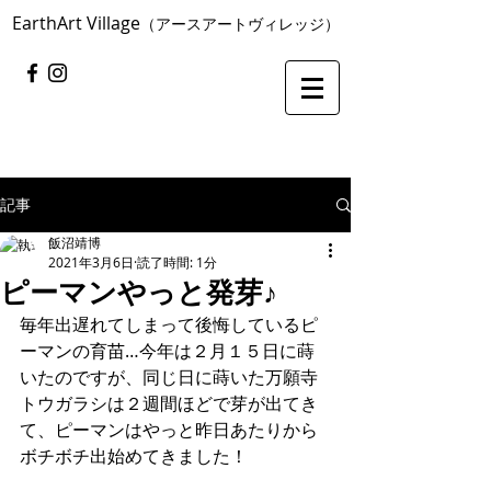
​EarthArt Village
（アースアートヴィレッジ）
記事
飯沼靖博
2021年3月6日
読了時間: 1分
ピーマンやっと発芽♪
毎年出遅れてしまって後悔しているピ
ーマンの育苗…今年は２月１５日に蒔
いたのですが、同じ日に蒔いた万願寺
トウガラシは２週間ほどで芽が出てき
て、ピーマンはやっと昨日あたりから
ボチボチ出始めてきました！