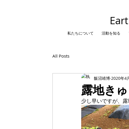
​Ear
私たちについて
活動を知る
All Posts
飯沼靖博
2020年4
露地きゅ
少し早いですが、露